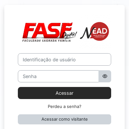
Ir para o conteúdo principal
Acesso a Facul
Identificação de usuário
Senha
Acessar
Perdeu a senha?
Acessar como visitante