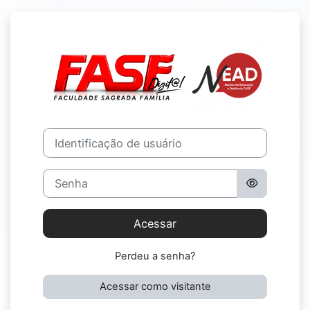
Ir para o conteúdo principal
Acesso a Facul
Identificação de usuário
Senha
Acessar
Perdeu a senha?
Acessar como visitante